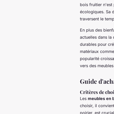
bois fruitier n'e
écologiques. Sa du
traversent le tem
En plus des bienf
actuelles dans la 
durables pour crée
matériaux comme l
popularité croiss
vers des meubles 
Guide d'acha
Critères de cho
Les
meubles en bo
choisir, il convie
poirier, est cruci