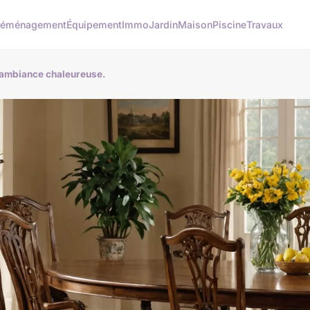
éménagement
Équipement
Immo
Jardin
Maison
Piscine
Travaux
e ambiance chaleureuse.