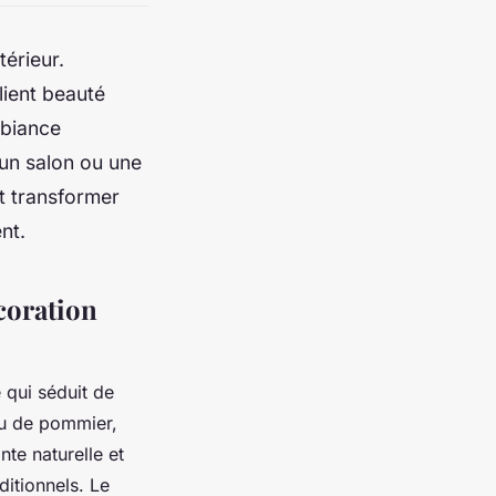
térieur.
llient beauté
mbiance
 un salon ou une
t transformer
nt.
coration
qui séduit de
 ou de pommier,
nte naturelle et
ditionnels. Le