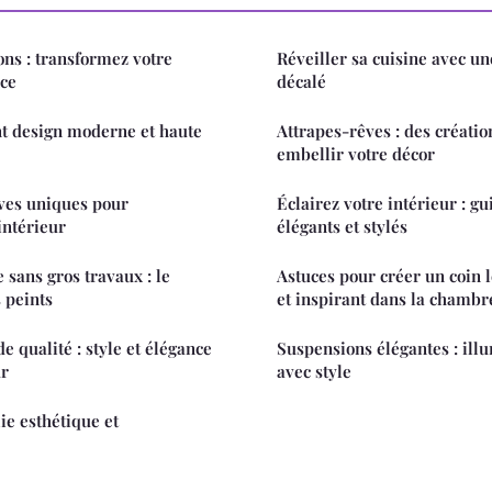
ons : transformez votre
Réveiller sa cuisine avec un
nce
décalé
nt design moderne et haute
Attrapes-rêves : des créati
embellir votre décor
ves uniques pour
Éclairez votre intérieur : g
intérieur
élégants et stylés
 sans gros travaux : le
Astuces pour créer un coin 
 peints
et inspirant dans la chambr
 qualité : style et élégance
Suspensions élégantes : ill
ur
avec style
ie esthétique et