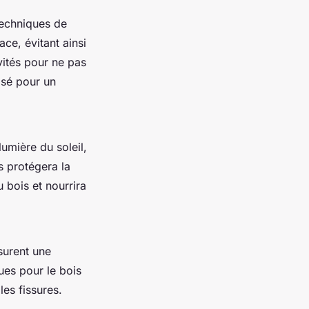
 techniques de
ce, évitant ainsi
vités pour ne pas
isé pour un
lumière du soleil,
s protégera la
 bois et nourrira
surent une
ues pour le bois
les fissures.