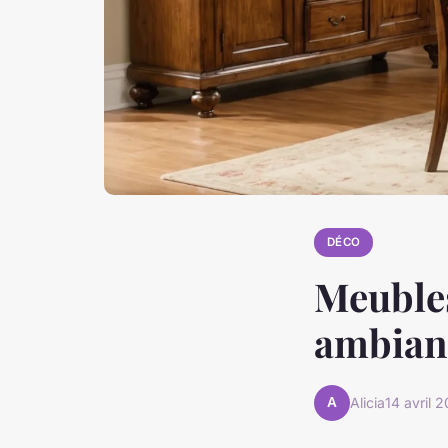
DÉCO
Meubles
ambian
A
Alicia
14 avril 