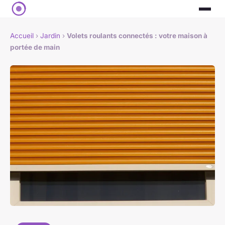
Accueil
›
Jardin
›
Volets roulants connectés : votre maison à
portée de main