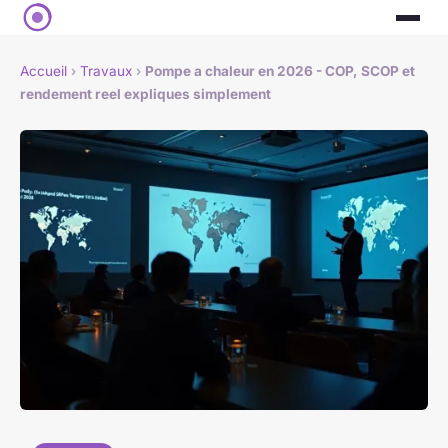
Accueil
›
Travaux
›
Pompe a chaleur en 2026 - COP, SCOP et
rendement reel expliques simplement