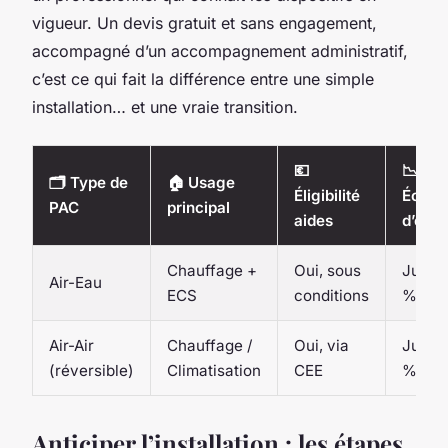
vigueur. Un devis gratuit et sans engagement,
accompagné d’un accompagnement administratif,
c’est ce qui fait la différence entre une simple
installation… et une vraie transition.
💶
📉
🗂️ Type de
🏠 Usage
Éligibilité
Écono
PAC
principal
aides
d’éner
Chauffage +
Oui, sous
Jusqu
Air-Eau
ECS
conditions
%
Air-Air
Chauffage /
Oui, via
Jusqu
(réversible)
Climatisation
CEE
%
Anticiper l’installation : les étapes